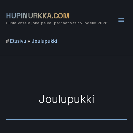
Siirry
sisältöön
HUPINURKKA.COM
Pääv
Uusia vitsejä joka päivä, parhaat vitsit vuodelle 2026!
#
Etusivu
»
Joulupukki
Joulupukki