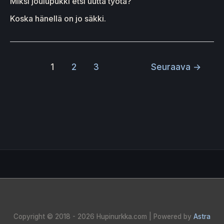
Miksi joulupukki etsi uutta työtä?
Koska hänellä on jo säkki.
1
2
3
Seuraava
→
Copyright © 2018 - 2026
Hupinurkka.com
| Powered by
Astra