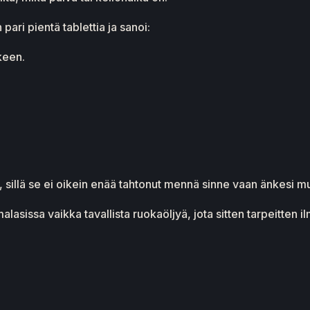
 pari pientä tablettia ja sanoi:
keen.
, sillä se ei oikein enää tahtonut mennä sinne vaan änkesi mu
sissa vaikka tavallista ruokaöljyä, jota sitten tarpeitten il