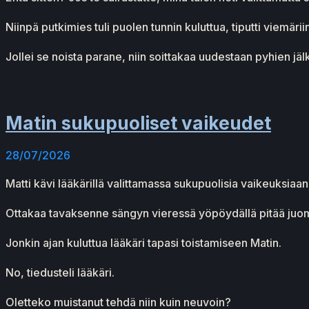
Niinpä putkimies tuli puolen tunnin kuluttua, tiputti viemäriin
Jollei se noista parane, niin soittakaa uudestaan pyhien jäl
Matin sukupuoliset vaikeudet
28/07/2026
Matti kävi lääkärillä valittamassa sukupuolisia vaikeuksiaan
Ottakaa tavaksenne sängyn vieressä yöpöydällä pitää juomala
Jonkin ajan kuluttua lääkäri tapasi toistamiseen Matin.
No, tiedusteli lääkäri.
Oletteko muistanut tehdä niin kuin neuvoin?