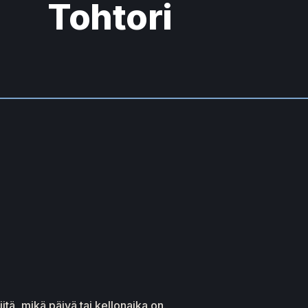
Tohtori
iitä, mikä päivä tai kellonaika on.