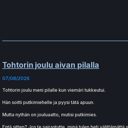
Tohtorin joulu aivan pilalla
07/08/2026
Tohtorin joulu meni pilalle kun viemäri tukkeutui.
Hän soitti putkimiehelle ja pyysi tätä apuun.
Mutta nythän on jouluaatto, mutisi putkimies.
Entä sitten? Jos te sairastutte, minä tulen heti välittämättä s