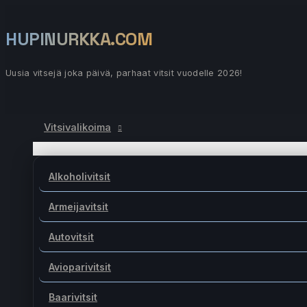
Siirry
sisältöön
HUPINURKKA.COM
Uusia vitsejä joka päivä, parhaat vitsit vuodelle 2026!
Päävalikko
Vitsivalikoima
Alkoholivitsit
Armeijavitsit
Autovitsit
Avioparivitsit
Baarivitsit