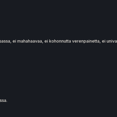
irtsassa, ei mahahaavaa, ei kohonnutta verenpainetta, ei univai
essa.