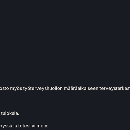
hdosto myös työterveyshuollon määräaikaiseen terveystarkas
tuloksia.
yssä ja totesi viimein: