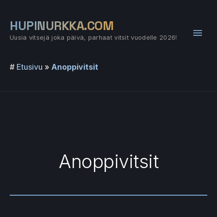
Siirry
sisältöön
HUPINURKKA.COM
Pääv
Uusia vitsejä joka päivä, parhaat vitsit vuodelle 2026!
#
Etusivu
»
Anoppivitsit
Anoppivitsit