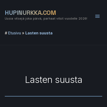
Siirry
sisältöön
HUPINURKKA.COM
Pääv
Uusia vitsejä joka päivä, parhaat vitsit vuodelle 2026!
#
Etusivu
»
Lasten suusta
Lasten suusta