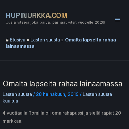
Siirry
sisältöön
HUPINURKKA.COM
Pääv
Uusia vitsejä joka päivä, parhaat vitsit vuodelle 2026!
#
Etusivu
»
Lasten suusta
»
Omalta lapselta rahaa
lainaamassa
Omalta lapselta rahaa lainaamassa
Lasten suusta
/
28 heinäkuun, 2019
/
Lasten suusta
kuultua
4 vuotiaalla Tomilla oli oma rahapussi ja siellä rapiat 20
markkaa.