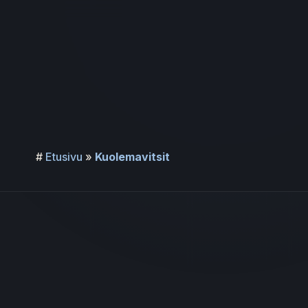
Siirry
sisältöön
#
Etusivu
»
Kuolemavitsit