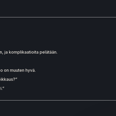
, ja komplikaatioita pelätään.
olo on muuten hyvä.
eikkaus?”
i.”