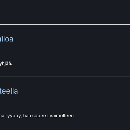
lloa
yhjää.
teella
nna ryyppy, hän sopersi vaimolleen.