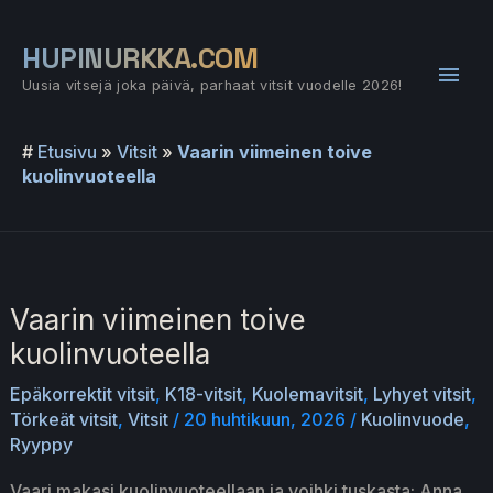
Siirry
sisältöön
HUPINURKKA.COM
Pääv
Uusia vitsejä joka päivä, parhaat vitsit vuodelle 2026!
#
Etusivu
»
Vitsit
»
Vaarin viimeinen toive
kuolinvuoteella
Vaarin viimeinen toive
kuolinvuoteella
Epäkorrektit vitsit
,
K18-vitsit
,
Kuolemavitsit
,
Lyhyet vitsit
,
Törkeät vitsit
,
Vitsit
/
20 huhtikuun, 2026
/
Kuolinvuode
,
Ryyppy
Vaari makasi kuolinvuoteellaan ja voihki tuskasta: Anna