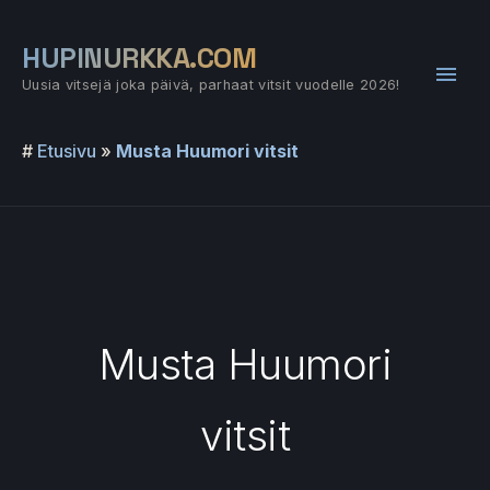
Siirry
sisältöön
HUPINURKKA.COM
Pääv
Uusia vitsejä joka päivä, parhaat vitsit vuodelle 2026!
#
Etusivu
»
Musta Huumori vitsit
Musta Huumori
vitsit