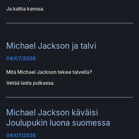
Ja kattia kanssa.
Michael Jackson ja talvi
04/07/2026
Mitä Michael Jackson tekee talvella?
Vetää lasta pulkassa.
Michael Jackson käväisi
Joulupukin luona suomessa
04/07/2026