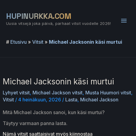
Siirry
sisältöön
HUPINURKKA.COM
Pääv
Uusia vitsejä joka päivä, parhaat vitsit vuodelle 2026!
#
Etusivu
»
Vitsit
»
Michael Jacksonin käsi murtui
Michael Jacksonin käsi murtui
Lyhyet vitsit
,
Michael Jackson vitsit
,
Musta Huumori vitsit
,
Vitsit
/
4 heinäkuun, 2026
/
Lasta
,
Michael Jackson
Mitä Michael Jackson sanoi, kun käsi murtui?
Täytyy varmaan panna lasta.
Nämä vitsit saattaisivat myös kiinnostaa