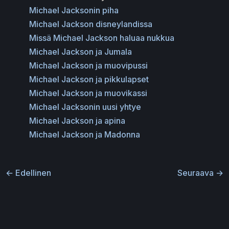
Michael Jacksonin piha
Michael Jackson disneylandissa
Missä Michael Jackson haluaa nukkua
Michael Jackson ja Jumala
Michael Jackson ja muovipussi
Michael Jackson ja pikkulapset
Michael Jackson ja muovikassi
Michael Jacksonin uusi yhtye
Michael Jackson ja apina
Michael Jackson ja Madonna
←
Edellinen
Seuraava
→