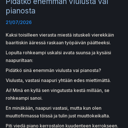
Pidätkö enemmän viulusta vai
pianosta
21/07/2026
Kaksi toisilleen vierasta miestä istuskeli vierekkäin
baaritiskin ääressä raskaan työpäivän päätteeksi.
Lopulta rohkeampi uskalsi avata suunsa ja kysäisi
naapuriltaan:
Pidätkö sinä enemmän viulusta vai pianosta?
Viulusta, vastasi naapuri yhtään edes miettimättä.
Ai! Minä en kyllä sen vingutusta kestä millään, se
rohkeampi sanoi.
En minäkään, naapuri vastasi, mutta kun olen
muuttofirmassa töissä ja tulin just muuttokeikalta.
Piti viedä piano kerrostalon kuudenteen kerrokseen.