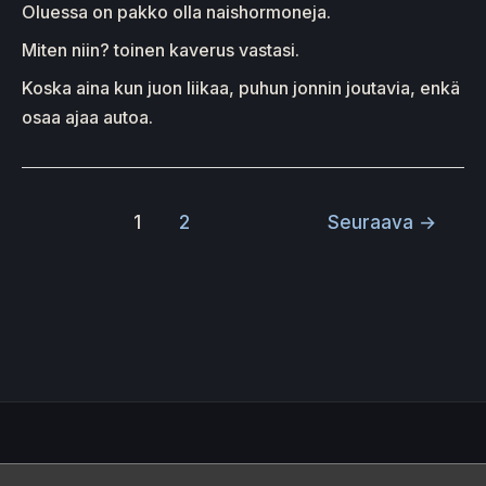
Oluessa on pakko olla naishormoneja.
Miten niin? toinen kaverus vastasi.
Koska aina kun juon liikaa, puhun jonnin joutavia, enkä
osaa ajaa autoa.
1
2
Seuraava
→