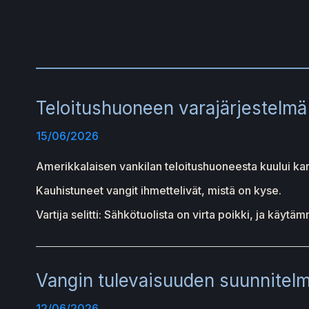
Teloitushuoneen varajärjestelmä
15/06/2026
Amerikkalaisen vankilan teloitushuoneesta kuului kar
Kauhistuneet vangit ihmettelivät, mistä on kyse.
Vartija selitti: Sähkötuolista on virta poikki, ja käytäm
Vangin tulevaisuuden suunnitel
12/06/2026