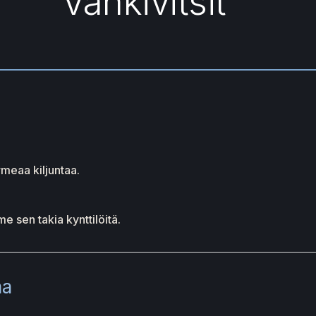
Vankivitsit
meaa kiljuntaa.
me sen takia kynttilöitä.
ma