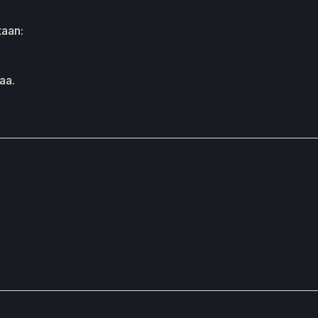
taan:
aa.