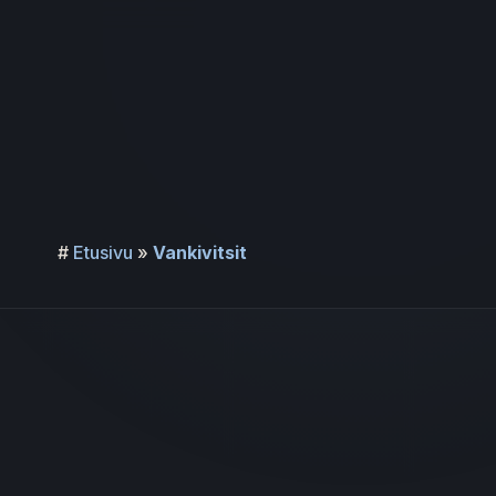
Siirry
sisältöön
#
Etusivu
»
Vankivitsit