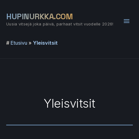
Siirry
sisältöön
HUPINURKKA.COM
Pääv
Uusia vitsejä joka päivä, parhaat vitsit vuodelle 2026!
#
Etusivu
»
Yleisvitsit
Yleisvitsit