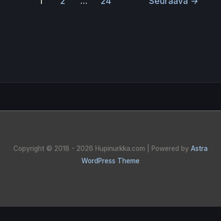
1
2
…
24
Seuraava
→
Copyright © 2018 - 2026
Hupinurkka.com
| Powered by
Astra
WordPress Theme