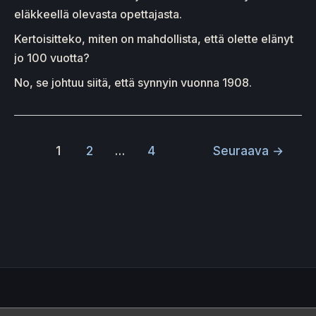
eläkkeellä olevasta opettajasta.
Kertoisitteko, miten on mahdollista, että olette elänyt
jo 100 vuotta?
No, se johtuu siitä, että synnyin vuonna 1908.
1
2
…
4
Seuraava
→