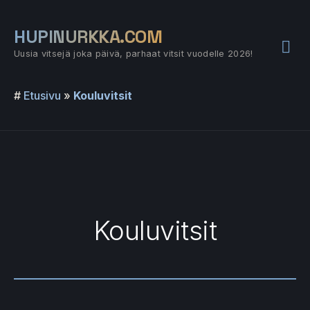
Siirry
sisältöön
HUPINURKKA.COM
Pää
Uusia vitsejä joka päivä, parhaat vitsit vuodelle 2026!
#
Etusivu
»
Kouluvitsit
Kouluvitsit