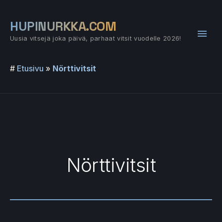
Siirry
sisältöön
HUPINURKKA.COM
Pääv
Uusia vitsejä joka päivä, parhaat vitsit vuodelle 2026!
#
Etusivu
»
Nörttivitsit
Nörttivitsit