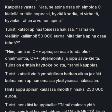
Kauppias vastasi: “Jaa, se apina osaa ohjelmoida C-
kielellä erittäin nopeasti, hyvää koodia, ei virheitä,
hyvinkin rahan arvoinen apina.”
Turisti katsoi apinaa toisessa häkissä: “Tämä on
vieläkin kalliimpi! 50 000 euroa! Mitä tämä apina osaa
tehdä?”
“Niin, tämä on C++ apina; se osaa tehdä olio-
ohjelmointia, C++-ohjelmointia ja jopa Java-kieltä.
Tulos on erittäin käyttökelpoista, “sanoi kauppias.
Turisti katseli vielä ympärilleen hetken aikaa ja näki
kolmannen apinan omassa yksityisessä häkissään.
Hintalappu apinan kaulassa ilmoitti hinnaksi 250 000
euroa.
Turisti henkäisi kauppiaalle: “Tämä maksaa yhtä
paljon kuin kaikki muut yhteensä! Mitä IHMETTÄ tämä