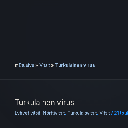
Siirry
sisältöön
#
Etusivu
»
Vitsit
»
Turkulainen virus
Turkulainen virus
Lyhyet vitsit
,
Nörttivitsit
,
Turkulaisvitsit
,
Vitsit
/
21 to