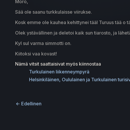
Moro,
Sää ole saanu turkkulaisse viirukse.
Kosk emme ole kauhea kehittynei tääl Turuus tää o t
Olek ystävällinen ja deletoi kaik sun tiarosto, ja lähetä
Kyl sul varma simmotti on.
Kiitoksi vaa kovast!
Nämä vitsit saattaisivat myös kiinnostaa
Turkulainen liikenneympyrä
Helsinkiläinen, Oululainen ja Turkulainen turis
←
Edellinen