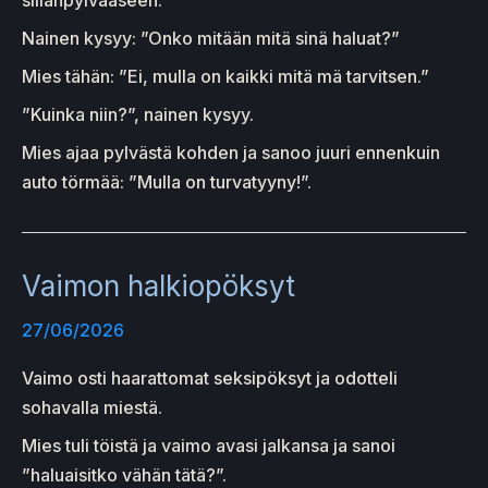
Nainen kysyy: ”Onko mitään mitä sinä haluat?”
Mies tähän: ”Ei, mulla on kaikki mitä mä tarvitsen.”
”Kuinka niin?”, nainen kysyy.
Mies ajaa pylvästä kohden ja sanoo juuri ennenkuin
auto törmää: ”Mulla on turvatyyny!”.
Vaimon halkiopöksyt
27/06/2026
Vaimo osti haarattomat seksipöksyt ja odotteli
sohavalla miestä.
Mies tuli töistä ja vaimo avasi jalkansa ja sanoi
”haluaisitko vähän tätä?”.