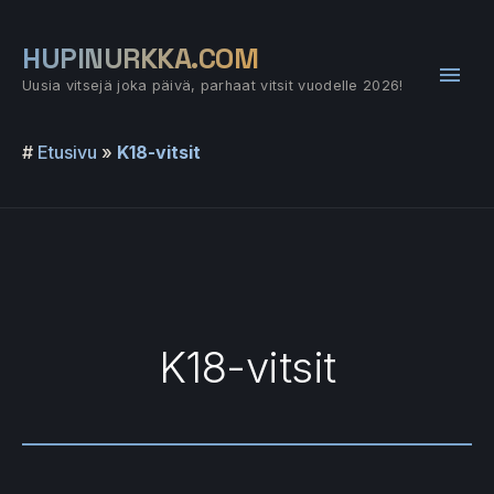
Siirry
sisältöön
HUPINURKKA.COM
Pääv
Uusia vitsejä joka päivä, parhaat vitsit vuodelle 2026!
#
Etusivu
»
K18-vitsit
K18-vitsit