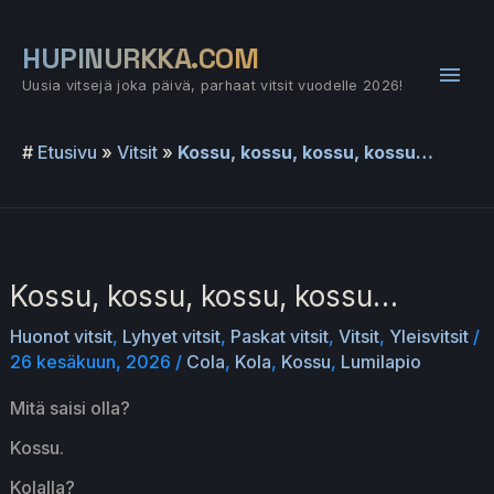
Siirry
sisältöön
HUPINURKKA.COM
Pääv
Uusia vitsejä joka päivä, parhaat vitsit vuodelle 2026!
#
Etusivu
»
Vitsit
»
Kossu, kossu, kossu, kossu…
Kossu, kossu, kossu, kossu…
Huonot vitsit
,
Lyhyet vitsit
,
Paskat vitsit
,
Vitsit
,
Yleisvitsit
/
26 kesäkuun, 2026
/
Cola
,
Kola
,
Kossu
,
Lumilapio
Mitä saisi olla?
Kossu.
Kolalla?