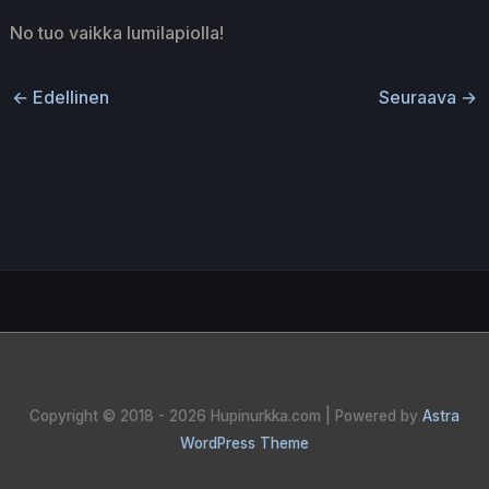
No tuo vaikka lumilapiolla!
←
Edellinen
Seuraava
→
Copyright © 2018 - 2026
Hupinurkka.com
| Powered by
Astra
WordPress Theme