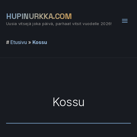
Siirry
sisältöön
HUPINURKKA.COM
Pääv
Uusia vitsejä joka päivä, parhaat vitsit vuodelle 2026!
#
Etusivu
»
Kossu
Kossu