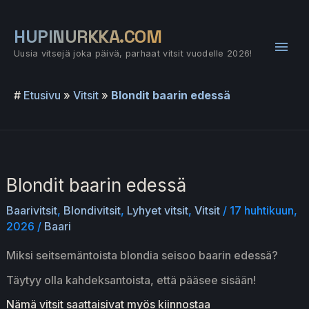
Siirry
sisältöön
HUPINURKKA.COM
Pääv
Uusia vitsejä joka päivä, parhaat vitsit vuodelle 2026!
#
Etusivu
»
Vitsit
»
Blondit baarin edessä
Blondit baarin edessä
Baarivitsit
,
Blondivitsit
,
Lyhyet vitsit
,
Vitsit
/
17 huhtikuun,
2026
/
Baari
Miksi seitsemäntoista blondia seisoo baarin edessä?
Täytyy olla kahdeksantoista, että pääsee sisään!
Nämä vitsit saattaisivat myös kiinnostaa