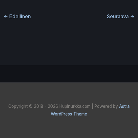
←
Edellinen
Seuraava
→
Copyright © 2018 - 2026
Hupinurkka.com
| Powered by
Astra
WordPress Theme