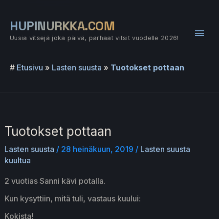
Siirry
sisältöön
HUPINURKKA.COM
Pääv
Uusia vitsejä joka päivä, parhaat vitsit vuodelle 2026!
#
Etusivu
»
Lasten suusta
»
Tuotokset pottaan
Tuotokset pottaan
Lasten suusta
/
28 heinäkuun, 2019
/
Lasten suusta
kuultua
2 vuotias Sanni kävi potalla.
Kun kysyttiin, mitä tuli, vastaus kuului:
Kokista!