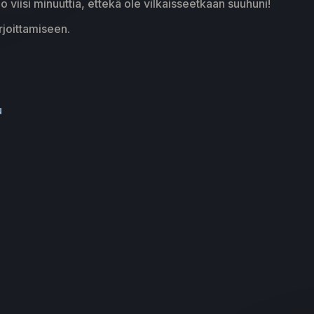
 jo viisi minuuttia, ettekä ole vilkaisseetkaan suuhuni!
rjoittamiseen.
u