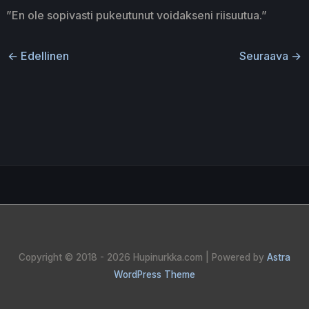
”En ole sopivasti pukeutunut voidakseni riisuutua.”
←
Edellinen
Seuraava
→
Copyright © 2018 - 2026
Hupinurkka.com
| Powered by
Astra
WordPress Theme