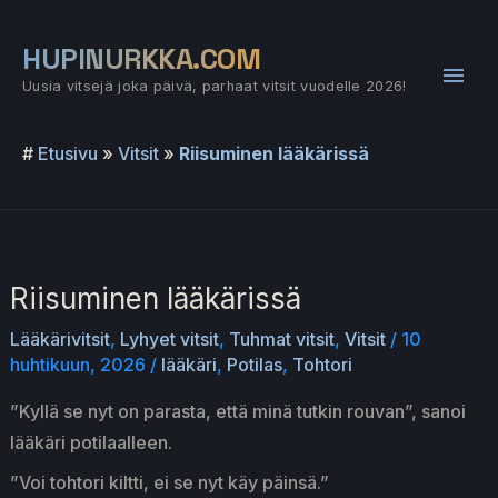
Siirry
sisältöön
HUPINURKKA.COM
Pääv
Uusia vitsejä joka päivä, parhaat vitsit vuodelle 2026!
#
Etusivu
»
Vitsit
»
Riisuminen lääkärissä
Riisuminen lääkärissä
Lääkärivitsit
,
Lyhyet vitsit
,
Tuhmat vitsit
,
Vitsit
/
10
huhtikuun, 2026
/
lääkäri
,
Potilas
,
Tohtori
”Kyllä se nyt on parasta, että minä tutkin rouvan”, sanoi
lääkäri potilaalleen.
”Voi tohtori kiltti, ei se nyt käy päinsä.”