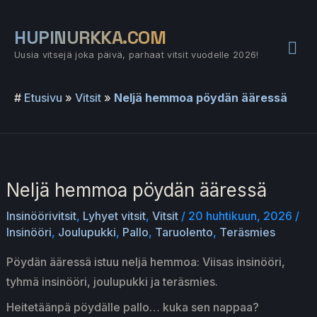
Siirry
sisältöön
HUPINURKKA.COM
Pää
Uusia vitsejä joka päivä, parhaat vitsit vuodelle 2026!
#
Etusivu
»
Vitsit
»
Neljä hemmoa pöydän ääressä
Neljä hemmoa pöydän ääressä
Insinöörivitsit
,
Lyhyet vitsit
,
Vitsit
/
20 huhtikuun, 2026
/
Insinööri
,
Joulupukki
,
Pallo
,
Taruolento
,
Teräsmies
Pöydän ääressä istuu neljä hemmoa: Viisas insinööri,
tyhmä insinööri, joulupukki ja teräsmies.
Heitetäänpä pöydälle pallo… kuka sen nappaa?