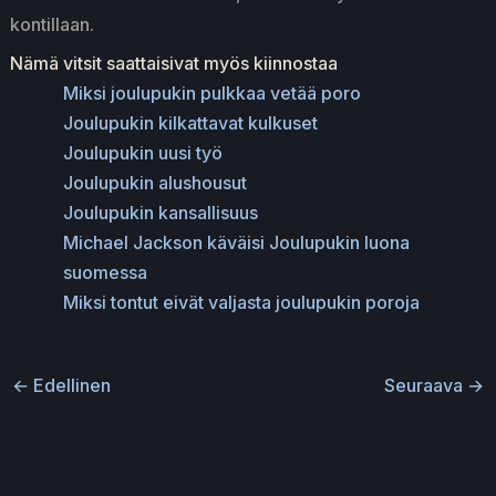
kontillaan.
Nämä vitsit saattaisivat myös kiinnostaa
Miksi joulupukin pulkkaa vetää poro
Joulupukin kilkattavat kulkuset
Joulupukin uusi työ
Joulupukin alushousut
Joulupukin kansallisuus
Michael Jackson käväisi Joulupukin luona
suomessa
Miksi tontut eivät valjasta joulupukin poroja
←
Edellinen
Seuraava
→