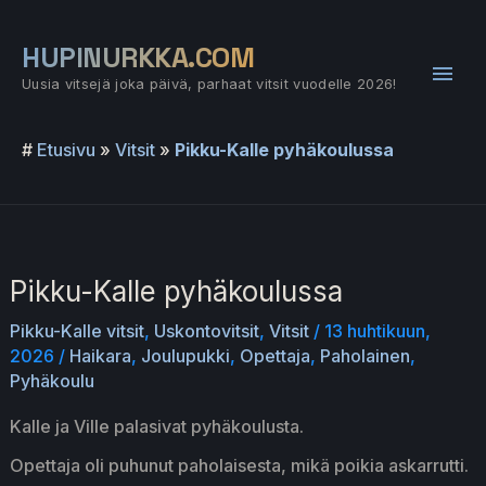
Siirry
sisältöön
HUPINURKKA.COM
Pääv
Uusia vitsejä joka päivä, parhaat vitsit vuodelle 2026!
#
Etusivu
»
Vitsit
»
Pikku-Kalle pyhäkoulussa
Pikku-Kalle pyhäkoulussa
Pikku-Kalle vitsit
,
Uskontovitsit
,
Vitsit
/
13 huhtikuun,
2026
/
Haikara
,
Joulupukki
,
Opettaja
,
Paholainen
,
Pyhäkoulu
Kalle ja Ville palasivat pyhäkoulusta.
Opettaja oli puhunut paholaisesta, mikä poikia askarrutti.