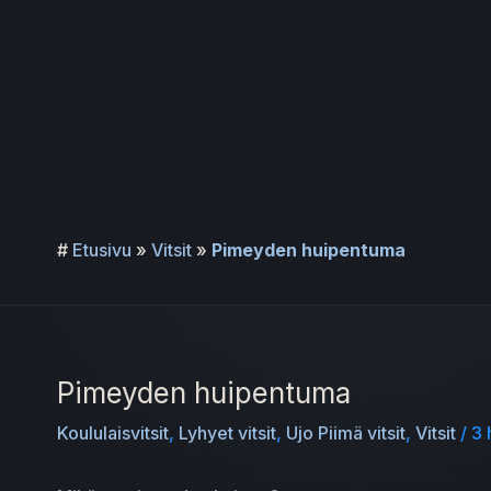
Siirry
sisältöön
#
Etusivu
»
Vitsit
»
Pimeyden huipentuma
Pimeyden huipentuma
Koululaisvitsit
,
Lyhyet vitsit
,
Ujo Piimä vitsit
,
Vitsit
/
3 