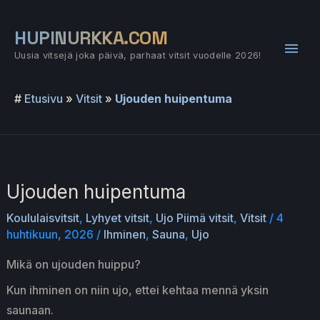
Siirry
sisältöön
HUPINURKKA.COM
Pääv
Uusia vitsejä joka päivä, parhaat vitsit vuodelle 2026!
#
Etusivu
»
Vitsit
»
Ujouden huipentuma
Ujouden huipentuma
Koululaisvitsit
,
Lyhyet vitsit
,
Ujo Piimä vitsit
,
Vitsit
/
4
huhtikuun, 2026
/
Ihminen
,
Sauna
,
Ujo
Mikä on ujouden huippu?
Kun ihminen on niin ujo, ettei kehtaa mennä yksin
saunaan.