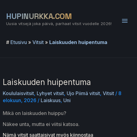
Siirry
sisältöön
HUPINURKKA.COM
Pääv
Uusia vitsejä joka päivä, parhaat vitsit vuodelle 2026!
#
Etusivu
»
Vitsit
»
Laiskuuden huipentuma
Laiskuuden huipentuma
Koululaisvitsit
,
Lyhyet vitsit
,
Ujo Piimä vitsit
,
Vitsit
/
8
elokuun, 2026
/
Laiskuus
,
Uni
Mikä on laiskuuden huippu?
Näkee unta, mutta ei viitsi katsoa.
Nämä vitsit saattaisivat myös kiinnostaa