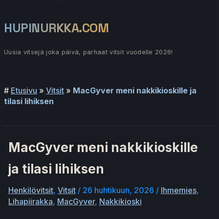
Siirry
sisältöön
HUPINURKKA.COM
Uusia vitsejä joka päivä, parhaat vitsit vuodelle 2026!
Päävalikko
#
Etusivu
»
Vitsit
»
MacGyver meni nakkikioskille ja
tilasi lihiksen
MacGyver meni nakkikioskille
ja tilasi lihiksen
Henkilövitsit
,
Vitsit
/
26 huhtikuun, 2026
/
Ihmemies
,
Lihapiirakka
,
MacGyver
,
Nakkikioski