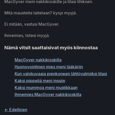
MacGyver meni nakkikioskille ja tilasi lihiksen.
Mitä mausteita laitetaan? kysyi myyjä.
Ei mitään, vastasi MacGyver.
Ihmemies, totesi myyjä.
Nämä vitsit saattaisivat myös kiinnostaa
MacGyver nakkikioskilla
Huonovointinen mies meni lääkäriin
Kun valokuvaaja pienkoneen lähtövalmiiksi tilasi
Kaksi pippeliä meni inssiin
Kaksi mummoa meni mustikkaan
Ihmemies MacGyver nakkikioskilla
←
Edellinen