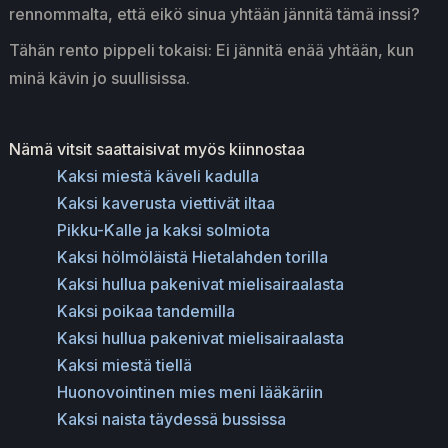
rennommalta, että eikö sinua yhtään jännitä tämä inssi?
Tähän rento pippeli tokaisi: Ei jännitä enää yhtään, kun
minä kävin jo suullisissa.
Nämä vitsit saattaisivat myös kiinnostaa
Kaksi miestä käveli kadulla
Kaksi kaverusta viettivät iltaa
Pikku-Kalle ja kaksi solmiota
Kaksi hölmöläistä Hietalahden torilla
Kaksi hullua pakenivat mielisairaalasta
Kaksi poikaa tandemilla
Kaksi hullua pakenivat mielisairaalasta
Kaksi miestä tiellä
Huonovointinen mies meni lääkäriin
Kaksi naista täydessä bussissa