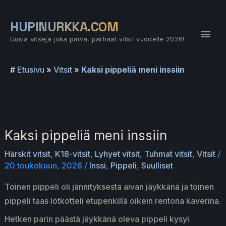
Siirry
sisältöön
HUPINURKKA.COM
Pääv
Uusia vitsejä joka päivä, parhaat vitsit vuodelle 2026!
#
Etusivu
»
Vitsit
»
Kaksi pippeliä meni inssiin
Kaksi pippeliä meni inssiin
Härskit vitsit
,
K18-vitsit
,
Lyhyet vitsit
,
Tuhmat vitsit
,
Vitsit
/
20 toukokuun, 2026
/
Inssi
,
Pippeli
,
Suulliset
Toinen pippeli oli jännityksestä aivan jäykkänä ja toinen
pippeli taas lötkötteli etupenkillä oikein rentona kaverina.
Hetken parin päästä jäykkänä oleva pippeli kysyi