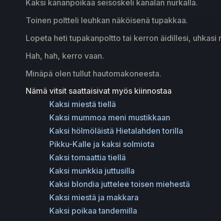
Kaksi kananpoikaa seisoskeli kanalan nurkalla.
Toinen poltteli leuhkan näköisenä tupakkaa.
Lopeta heti tupakanpoltto tai kerron äidillesi, uhkasi
Hah, hah, kerro vaan.
Minäpä olen tullut hautomakoneesta.
Nämä vitsit saattaisivat myös kiinnostaa
Kaksi miestä tiellä
Kaksi mummoa meni mustikkaan
Kaksi hölmöläistä Hietalahden torilla
Pikku-Kalle ja kaksi solmiota
Kaksi tomaattia tiellä
Kaksi munkkia juttusilla
Kaksi blondia juttelee toisen miehestä
Kaksi miestä ja makkara
Kaksi poikaa tandemilla