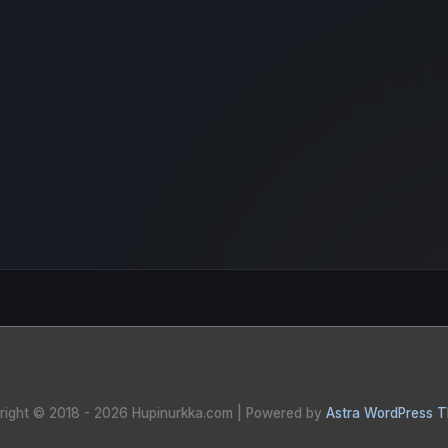
right © 2018 - 2026
Hupinurkka.com
| Powered by
Astra WordPress 