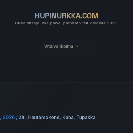
HUPINURKKA.COM
Uusia vitsejä joka päivä, parhaat vitsit vuodelle 2026!
Vitsivalikoima
n, 2026
/
äiti
,
Hautomokone
,
Kana
,
Tupakka