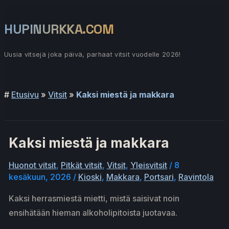
Siirry
sisältöön
HUPINURKKA.COM
Uusia vitsejä joka päivä, parhaat vitsit vuodelle 2026!
Päävalikko
#
Etusivu
»
Vitsit
»
Kaksi miestä ja makkara
Kaksi miestä ja makkara
Huonot vitsit
,
Pitkät vitsit
,
Vitsit
,
Yleisvitsit
/
8
kesäkuun, 2026
/
Kioski
,
Makkara
,
Portsari
,
Ravintola
Kaksi herrasmiestä mietti, mistä saisivat noin
ensihätään hieman alkoholipitoista juotavaa.