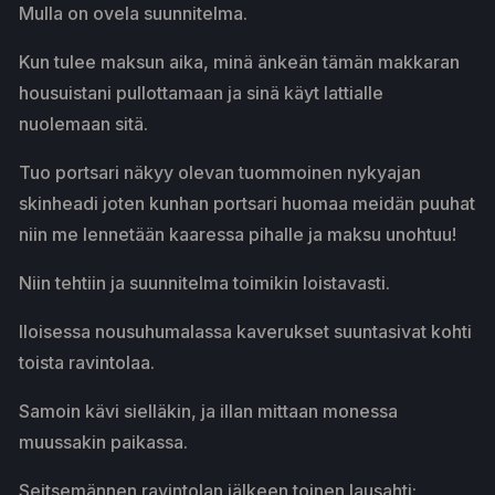
Mulla on ovela suunnitelma.
Kun tulee maksun aika, minä änkeän tämän makkaran
housuistani pullottamaan ja sinä käyt lattialle
nuolemaan sitä.
Tuo portsari näkyy olevan tuommoinen nykyajan
skinheadi joten kunhan portsari huomaa meidän puuhat
niin me lennetään kaaressa pihalle ja maksu unohtuu!
Niin tehtiin ja suunnitelma toimikin loistavasti.
Iloisessa nousuhumalassa kaverukset suuntasivat kohti
toista ravintolaa.
Samoin kävi sielläkin, ja illan mittaan monessa
muussakin paikassa.
Seitsemännen ravintolan jälkeen toinen lausahti: