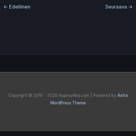
←
Edellinen
Seuraava
→
Copyright © 2018 - 2026
Hupinurkka.com
| Powered by
Astra
WordPress Theme