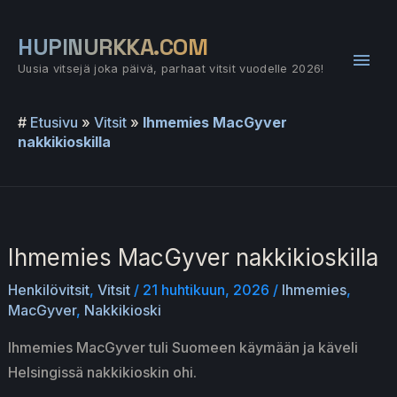
Siirry
sisältöön
HUPINURKKA.COM
Pääv
Uusia vitsejä joka päivä, parhaat vitsit vuodelle 2026!
#
Etusivu
»
Vitsit
»
Ihmemies MacGyver
nakkikioskilla
Ihmemies MacGyver nakkikioskilla
Henkilövitsit
,
Vitsit
/
21 huhtikuun, 2026
/
Ihmemies
,
MacGyver
,
Nakkikioski
Ihmemies MacGyver tuli Suomeen käymään ja käveli
Helsingissä nakkikioskin ohi.