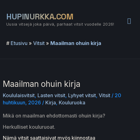
Siirry
sisältöön
HUPINURKKA.COM
Pää
Uusia vitsejä joka päivä, parhaat vitsit vuodelle 2026!
#
Etusivu
»
Vitsit
»
Maailman ohuin kirja
Maailman ohuin kirja
Koululaisvitsit
,
Lasten vitsit
,
Lyhyet vitsit
,
Vitsit
/
20
huhtikuun, 2026
/
Kirja
,
Kouluruoka
Mikä on maailman ehdottomasti ohuin kirja?
Herkulliset kouluruoat.
Nämä vitsit saattaisivat myös kiinnostaa