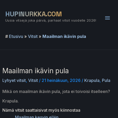
Siirry
sisältöön
HUPINURKKA.COM
Pääv
Uusia vitsejä joka päivä, parhaat vitsit vuodelle 2026!
#
Etusivu
»
Vitsit
»
Maailman ikävin pula
Maailman ikävin pula
Lyhyet vitsit
,
Vitsit
/
21 heinäkuun, 2026
/
Krapula
,
Pula
Mikä on maailman ikävin pula, jota ei toivoisi itselleen?
Krapula.
Nämä vitsit saattaisivat myös kiinnostaa
Maailman kesyin eläin