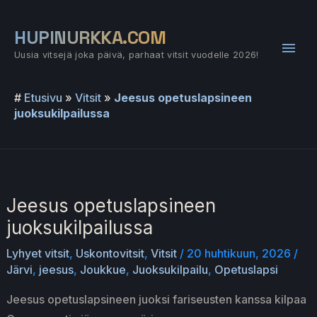
Siirry
sisältöön
HUPINURKKA.COM
Pääv
Uusia vitsejä joka päivä, parhaat vitsit vuodelle 2026!
#
Etusivu
»
Vitsit
»
Jeesus opetuslapsineen
juoksukilpailussa
Jeesus opetuslapsineen
juoksukilpailussa
Lyhyet vitsit
,
Uskontovitsit
,
Vitsit
/
20 huhtikuun, 2026
/
Järvi
,
jeesus
,
Joukkue
,
Juoksukilpailu
,
Opetuslapsi
Jeesus opetuslapsineen juoksi fariseusten kanssa kilpaa