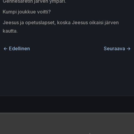
Gennesaretin järven ympäri.
Kumpi joukkue voitti?
Jeesus ja opetuslapset, koska Jeesus oikaisi järven
kautta.
←
Edellinen
Seuraava
→