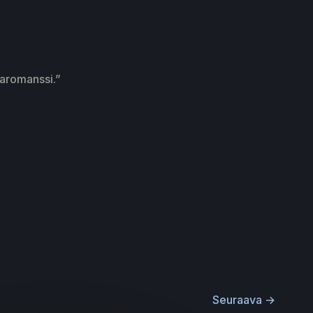
omaromanssi.”
Seuraava
→