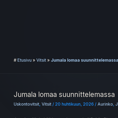
Siirry
sisältöön
#
Etusivu
»
Vitsit
»
Jumala lomaa suunnittelemass
Jumala lomaa suunnittelemassa
Uskontovitsit
,
Vitsit
/
20 huhtikuun, 2026
/
Aurinko
,
J