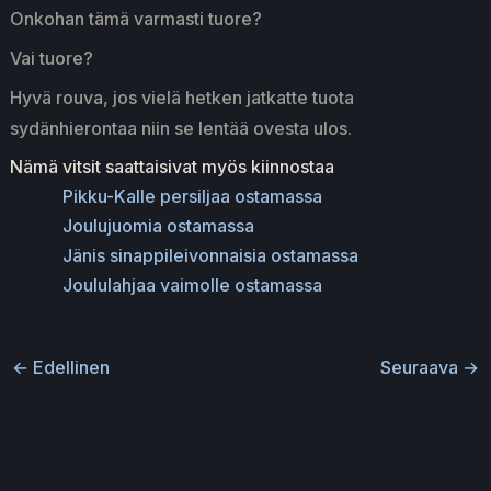
Onkohan tämä varmasti tuore?
Vai tuore?
Hyvä rouva, jos vielä hetken jatkatte tuota
sydänhierontaa niin se lentää ovesta ulos.
Nämä vitsit saattaisivat myös kiinnostaa
Pikku-Kalle persiljaa ostamassa
Joulujuomia ostamassa
Jänis sinappileivonnaisia ostamassa
Joululahjaa vaimolle ostamassa
←
Edellinen
Seuraava
→