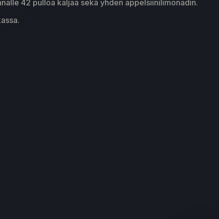
hnalle 42 pulloa kaljaa sekä yhden appelsiinilimonadin.
kassa.