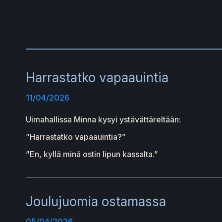
Harrastatko vapaauintia
11/04/2026
Uimahallissa Minna kysyi ystävättäreltään:
”Harrastatko vapaauintia?”
”En, kyllä minä ostin lipun kassalta.”
Joulujuomia ostamassa
05/04/2026