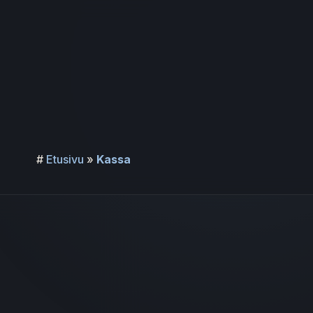
Siirry
sisältöön
#
Etusivu
»
Kassa