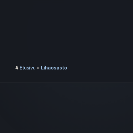
Siirry
sisältöön
#
Etusivu
»
Lihaosasto