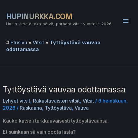
Siirry
sisältöön
HUPINURKKA.COM
Pääv
Uusia vitsejä joka päivä, parhaat vitsit vuodelle 2026!
#
Etusivu
»
Vitsit
»
Tyttöystävä vauvaa
odottamassa
Tyttöystävä vauvaa odottamassa
Lyhyet vitsit
,
Rakastavaisten vitsit
,
Vitsit
/
6 heinäkuun,
2026
/
Raskaana
,
Tyttöystävä
,
Vauva
Kauko katseli tarkkaavaisesti tyttöystäväänsä.
Et suinkaan sä vain odota lasta?