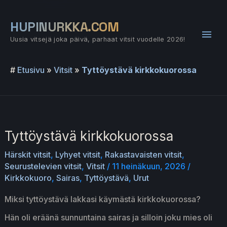
Siirry
sisältöön
HUPINURKKA.COM
Pääv
Uusia vitsejä joka päivä, parhaat vitsit vuodelle 2026!
#
Etusivu
»
Vitsit
»
Tyttöystävä kirkkokuorossa
Tyttöystävä kirkkokuorossa
Härskit vitsit
,
Lyhyet vitsit
,
Rakastavaisten vitsit
,
Seurustelevien vitsit
,
Vitsit
/
11 heinäkuun, 2026
/
Kirkkokuoro
,
Sairas
,
Tyttöystävä
,
Urut
Miksi tyttöystävä lakkasi käymästä kirkkokuorossa?
Hän oli eräänä sunnuntaina sairas ja silloin joku mies oli