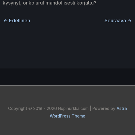
kysynyt, onko urut mahdollisesti korjattu?
←
Edellinen
Seuraava
→
Copyright © 2018 - 2026
Hupinurkka.com
| Powered by
Astra
WordPress Theme