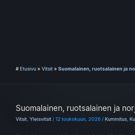
Siirry
sisältöön
#
Etusivu
»
Vitsit
»
Suomalainen, ruotsalainen ja n
Suomalainen, ruotsalainen ja no
Vitsit
,
Yleisvitsit
/
12 toukokuun, 2026
/
Kummitus
,
Ku