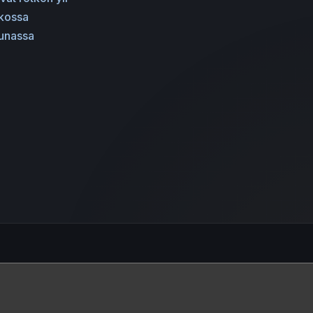
ikossa
junassa