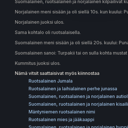
Suomalainen, ruotsalainen ja norjalainen kilpailivat
Norjalainen meni sisään ja oli siellä 10s. kun kuului: P
Norjalainen juoksi ulos.
Sama kohtalo oli ruotsalaisella.
Suomalainen meni sisään ja oli siellä 20s. kuului: Puna
Suomalainen sanoi: Turpakii tai on sulla kohta mustat 
Kummitus juoksi ulos.
Nämä vitsit saattaisivat myös kiinnostaa
Ruotsalainen Jumala
Ruotsalainen ja laihialainen perhe junassa
Suomalainen, ruotsalainen ja norjalainen autiol
Suomalainen, ruotsalainen ja norjalainen kisail
Mäntyniemen ruotsalainen nimi
Ruotsalainen mies ja jääkaappi
Suomalainen, ruotsalainen ja norjalainen hyppi