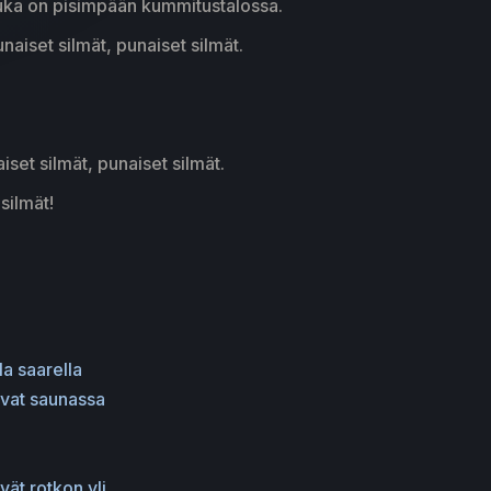
 kuka on pisimpään kummitustalossa.
unaiset silmät, punaiset silmät.
iset silmät, punaiset silmät.
silmät!
la saarella
ivat saunassa
vät rotkon yli