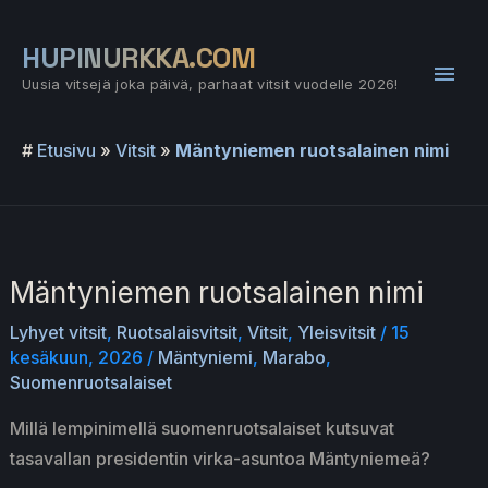
Siirry
sisältöön
HUPINURKKA.COM
Pääv
Uusia vitsejä joka päivä, parhaat vitsit vuodelle 2026!
#
Etusivu
»
Vitsit
»
Mäntyniemen ruotsalainen nimi
Mäntyniemen ruotsalainen nimi
Lyhyet vitsit
,
Ruotsalaisvitsit
,
Vitsit
,
Yleisvitsit
/
15
kesäkuun, 2026
/
Mäntyniemi
,
Marabo
,
Suomenruotsalaiset
Millä lempinimellä suomenruotsalaiset kutsuvat
tasavallan presidentin virka-asuntoa Mäntyniemeä?