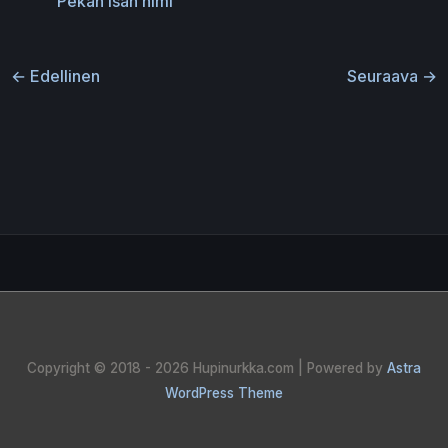
Pekan isän nimi
←
Edellinen
Seuraava
→
Copyright © 2018 - 2026
Hupinurkka.com
| Powered by
Astra
WordPress Theme