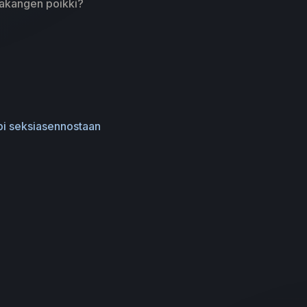
utakangen poikki?
mpi seksiasennostaan