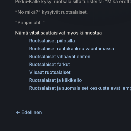
Pikku-Kalle kysyi ruotsalaisilta turisteilta: ”Mikä erot
”No mikä?” kysyivät ruotsalaiset.
”Pohjanlahti.”
Nämä vitsit saattaisivat myös kiinnostaa
Ruotsalaiset piilosilla
Ruotsalaiset rautakankea vääntämässä
Ruotsalaiset vihaavat eniten
Ruotsalaiset farkut
Viisaat ruotsalaiset
Ruotsalaiset ja käkikello
Ruotsalaiset ja suomalaiset keskustelevat le
←
Edellinen