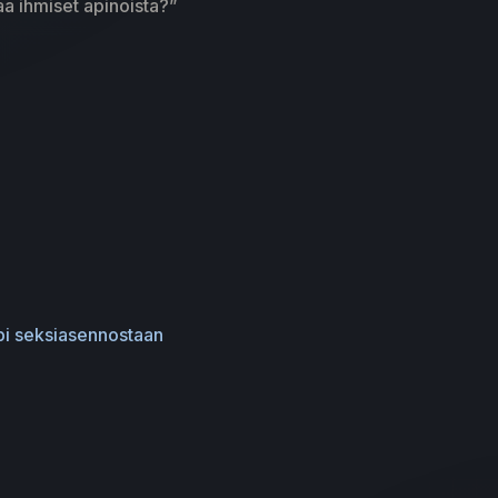
taa ihmiset apinoista?”
mpi seksiasennostaan