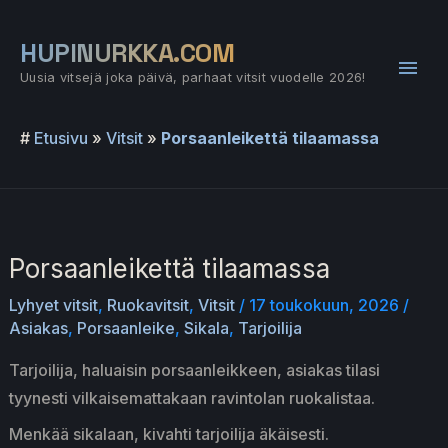
Siirry
sisältöön
HUPINURKKA.COM
Pääv
Uusia vitsejä joka päivä, parhaat vitsit vuodelle 2026!
#
Etusivu
»
Vitsit
»
Porsaanleikettä tilaamassa
Porsaanleikettä tilaamassa
Lyhyet vitsit
,
Ruokavitsit
,
Vitsit
/
17 toukokuun, 2026
/
Asiakas
,
Porsaanleike
,
Sikala
,
Tarjoilija
Tarjoilija, haluaisin porsaanleikkeen, asiakas tilasi
tyynesti vilkaisemattakaan ravintolan ruokalistaa.
Menkää sikalaan, kivahti tarjoilija äkäisesti.