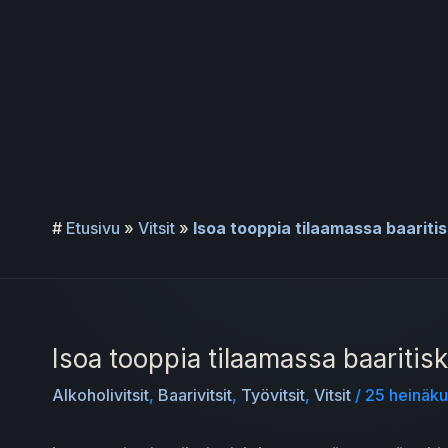
Siirry
sisältöön
#
Etusivu
»
Vitsit
»
Isoa tooppia tilaamassa baaritisk
Isoa tooppia tilaamassa baaritiski
Alkoholivitsit
,
Baarivitsit
,
Työvitsit
,
Vitsit
/
25 heinäk