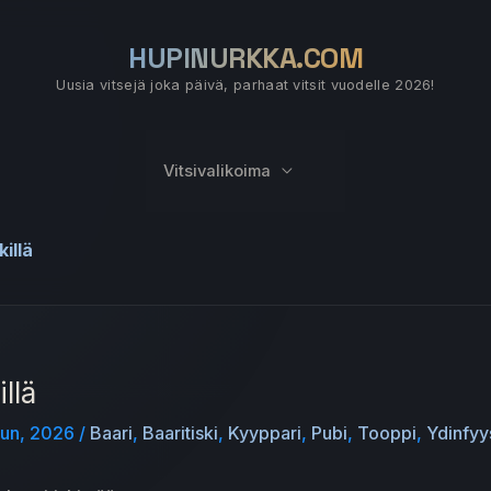
HUPINURKKA.COM
Uusia vitsejä joka päivä, parhaat vitsit vuodelle 2026!
Vitsivalikoima
illä
llä
uun, 2026
/
Baari
,
Baaritiski
,
Kyyppari
,
Pubi
,
Tooppi
,
Ydinfyy