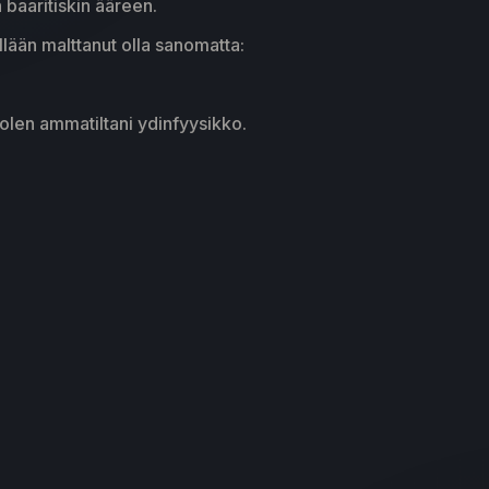
 baaritiskin ääreen.
illään malttanut olla sanomatta:
 olen ammatiltani ydinfyysikko.