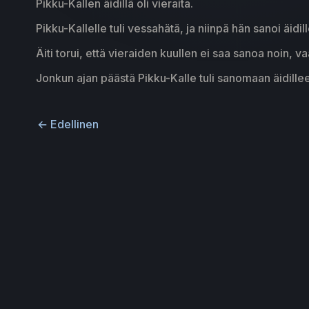
Pikku-Kallen äidillä oli vieraita.
Pikku-Kallelle tuli vessahätä, ja niinpä hän sanoi äidi
Äiti torui, että vieraiden kuullen ei saa sanoa noin, v
Jonkun ajan päästä Pikku-Kalle tuli sanomaan äidilleen:
←
Edellinen